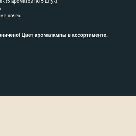
чек (5 ароматов по 5 штук)
а
 мешочек
аничено! Цвет аромалампы в ассортименте.