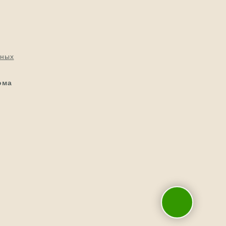
нных
ома