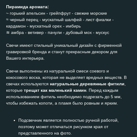
Пирамида аромата:
~ горький апельсин - грейпфрут - свежие морские
≈ черный перец - мускатный шалфей - лист фиалки -
кардамон - мускатный орех - имбирь
≋ амбра - ветивер - пачули - дубовый мох - мускус
Свечи имеют стильный уникальный дизайн с фирменной
гравировкой бренда и станут прекрасным декором для
Вашего интерьера.
Свечи выполнены из натуральной смеси соевого и
кокосового воска, которая не выделяет вредных веществ. В
свечах используются
натуральные деревянные фитили
,
которые
трещат как маленький камин
. Перед каждым
использованием фитиль необходимо подрезать до 5 мм,
чтобы избежать копоти, а пламя было ровным и ярким.
Подсвечник является полностью ручной работой,
поэтому может отличаться рисунком края от
представленного на фото.