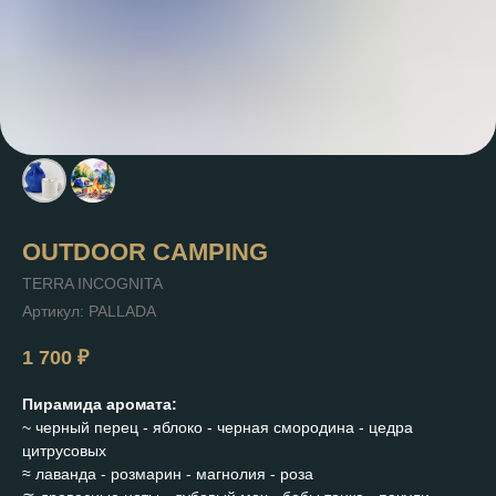
OUTDOOR CAMPING
TERRA INCOGNITA
Артикул:
PALLADA
1 700
₽
Пирамида аромата:
~ черный перец - яблоко - черная смородина - цедра
цитрусовых
≈ лаванда - розмарин - магнолия - роза